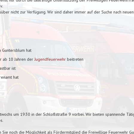
v.
gsüber nicht zur Verfügung. Wir sind daher immer auf der Suche nach neue
n Guntersblum hat
er ab 10 Jahren der
Jugendfeuerwehr
beitreten
stbar ist
renamt hat
wochs um 19:30 in der Schloßstraße 9 vorbei. Wir bieten spannende Täti
s.
 Sie noch die Möglichkeit als Fördermitglied die Freiwillige Feuerwehr G